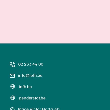
02 233 44 00
info@iefh.be
iefh.be
genderstat.be
Place Victor Horta, 40