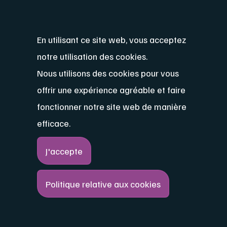
02 233 44 00
En utilisant ce site web, vous acceptez
info@iefh.be
notre utilisation des cookies.
Nous utilisons des cookies pour vous
iefh.be
offrir une expérience agréable et faire
genderstat.be
fonctionner notre site web de manière
Place Victor Horta, 40
efficace.
1060 Bruxelles
Belgique
J'accepte
Politique relative aux cookies
Déclaration d'accessibilité
Politique relative aux cookies
Condition d’utilisation