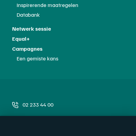
Inspirerende maatregelen
Databank
Netwerk sessie
Equal+
Campagnes
Een gemiste kans
02 233 44 00
info@igvm.be
igvm.be