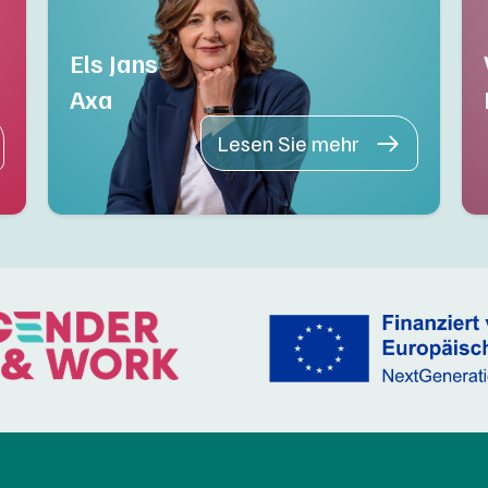
Els Jans
Axa
Lesen Sie mehr