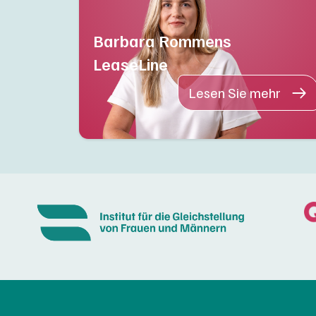
Barbara Rommens
LeaseLine
Lesen Sie mehr