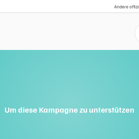
Andere offiz
 des femmes et des hommes home
homepage
hommes
Um diese Kampagne zu unterstützen